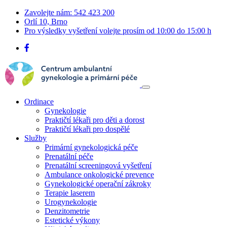
Zavolejte nám: 542 423 200
Orlí 10, Brno
Pro výsledky vyšetření volejte prosím od 10:00 do 15:00 h
Ordinace
Gynekologie
Praktičtí lékaři pro děti a dorost
Praktičtí lékaři pro dospělé
Služby
Primární gynekologická péče
Prenatální péče
Prenatální screeningová vyšetření
Ambulance onkologické prevence
Gynekologické operační zákroky
Terapie laserem
Urogynekologie
Denzitometrie
Estetické výkony