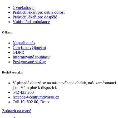
Gynekologie
Praktičtí lékaři pro děti a dorost
Praktičtí lékaři pro dospělé
Vnitřní řád ambulance
Odkazy
Napsali o nás
Čím jsme výjimeční
GDPR
Informované souhlasy
Poskytované služby
Rychlé kontakty
V případě dotazů se na nás neváhejte obrátit, naši zaměstnanci
jsou Vám plně k dispozici.
542 423 200
recepce@centrumdvorak.cz
Orlí 10, 602 00, Brno.
Zobrazit na mapě