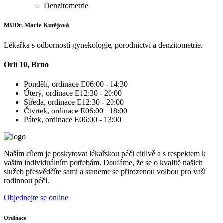
Denzitometrie
MUDr. Marie Kutějová
Lékařka s odborností gynekologie, porodnictví a denzitometrie.
Orlí 10, Brno
Pondělí, ordinace E
06:00 - 14:30
Úterý, ordinace E
12:30 - 20:00
Středa, ordinace E
12:30 - 20:00
Čtvrtek, ordinace E
06:00 - 18:00
Pátek, ordinace E
06:00 - 13:00
Naším cílem je poskytovat lékařskou péči citlivě a s respektem k
vašim individuálním potřebám. Doufáme, že se o kvalitě našich
služeb přesvědčíte sami a staneme se přirozenou volbou pro vaši
rodinnou péči.
Objednejte se online
Ordinace