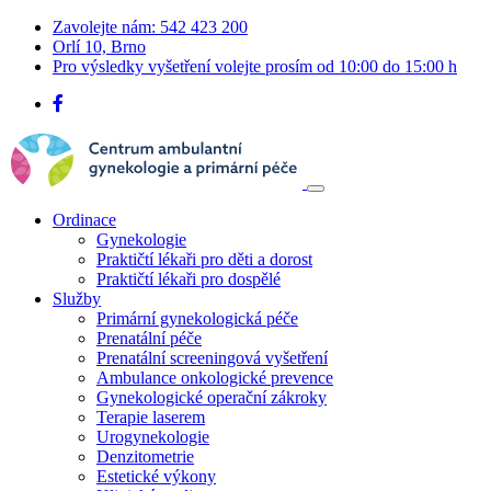
Zavolejte nám: 542 423 200
Orlí 10, Brno
Pro výsledky vyšetření volejte prosím od 10:00 do 15:00 h
Ordinace
Gynekologie
Praktičtí lékaři pro děti a dorost
Praktičtí lékaři pro dospělé
Služby
Primární gynekologická péče
Prenatální péče
Prenatální screeningová vyšetření
Ambulance onkologické prevence
Gynekologické operační zákroky
Terapie laserem
Urogynekologie
Denzitometrie
Estetické výkony