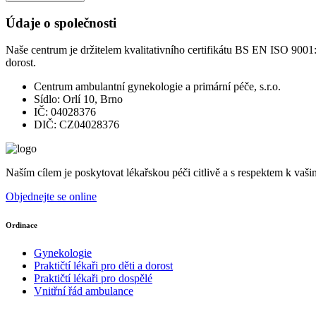
Údaje o společnosti
Naše centrum je držitelem kvalitativního certifikátu BS EN ISO 9001:2
dorost.
Centrum ambulantní gynekologie a primární péče, s.r.o.
Sídlo: Orlí 10, Brno
IČ: 04028376
DIČ: CZ04028376
Naším cílem je poskytovat lékařskou péči citlivě a s respektem k vaš
Objednejte se online
Ordinace
Gynekologie
Praktičtí lékaři pro děti a dorost
Praktičtí lékaři pro dospělé
Vnitřní řád ambulance