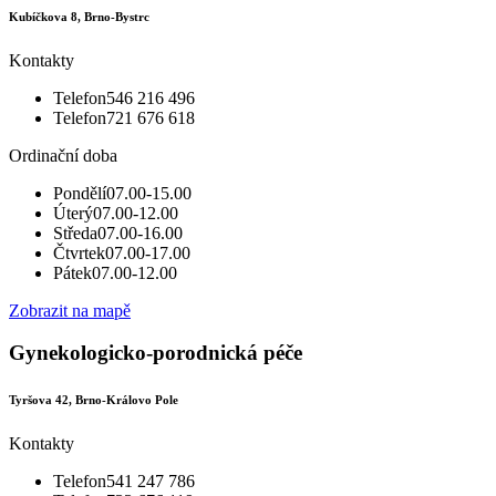
Kubíčkova 8, Brno-Bystrc
Kontakty
Telefon
546 216 496
Telefon
721 676 618
Ordinační doba
Pondělí
07.00-15.00
Úterý
07.00-12.00
Středa
07.00-16.00
Čtvrtek
07.00-17.00
Pátek
07.00-12.00
Zobrazit na mapě
Gynekologicko-porodnická péče
Tyršova 42, Brno-Královo Pole
Kontakty
Telefon
541 247 786